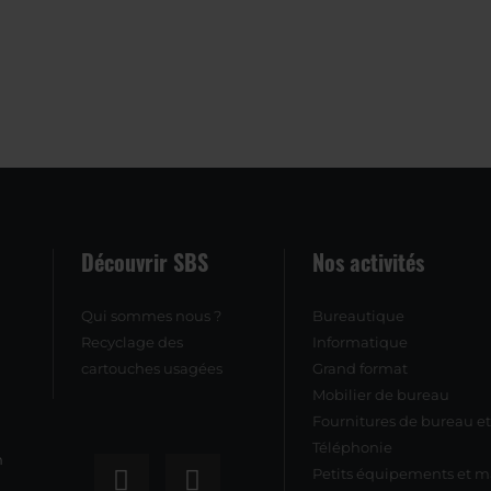
Découvrir SBS
Nos activités
Qui sommes nous ?
Bureautique
Recyclage des
Informatique
cartouches usagées
Grand format
Mobilier de bureau
Fournitures de bureau 
Téléphonie
n
Petits équipements et ma