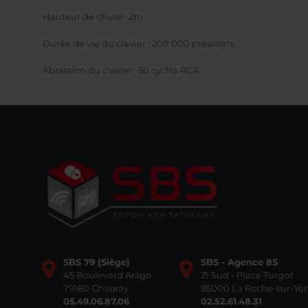
Hauteur de chute : 2m
Durée de vie du clavier : 200 000 pressions
Abrassion du clavier : 50 cycles RCA
SBS 79 (Siège)
SBS - Agence 85
45 Boulevard Arago
ZI Sud - Place Turgot
79180 Chauray
85000 La Roche-sur-Yo
05.49.06.87.06
02.52.61.48.31