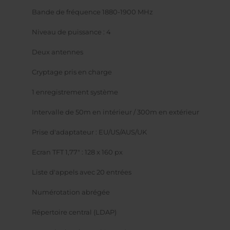
Bande de fréquence 1880-1900 MHz
Niveau de puissance : 4
Deux antennes
Cryptage pris en charge
1 enregistrement système
Intervalle de 50m en intérieur / 300m en extérieur
Prise d'adaptateur : EU/US/AUS/UK
Ecran TFT 1,77" : 128 x 160 px
Liste d'appels avec 20 entrées
Numérotation abrégée
Répertoire central (LDAP)