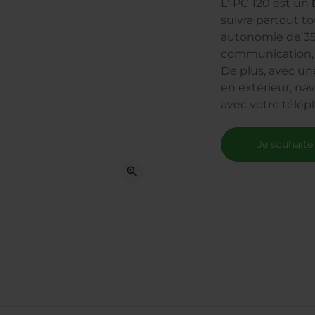
L'IPC 120 est un
suivra partout t
autonomie de 350
communication, 
De plus, avec u
en extérieur, na
avec votre télép
Je souhaite
zoom_in