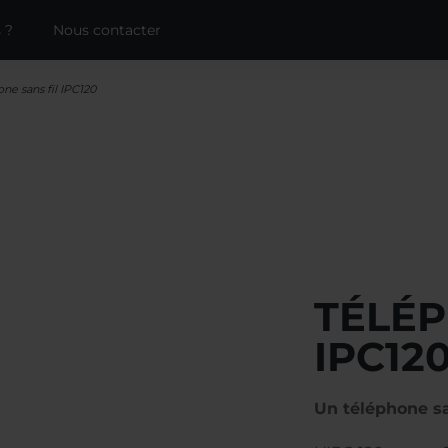
 ?
Nous contacter
ne sans fil IPC120
TÉLÉP
IPC12
Un téléphone sa