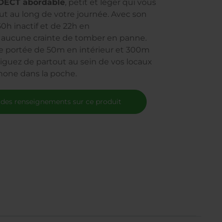
DECT abordable
, petit et léger qui vous
out au long de votre journée. Avec son
h inactif et de 22h en
aucune crainte de tomber en panne.
ne portée de 50m en intérieur et 300m
viguez de partout au sein de vos locaux
hone dans la poche.
 des renseignements sur ce produit