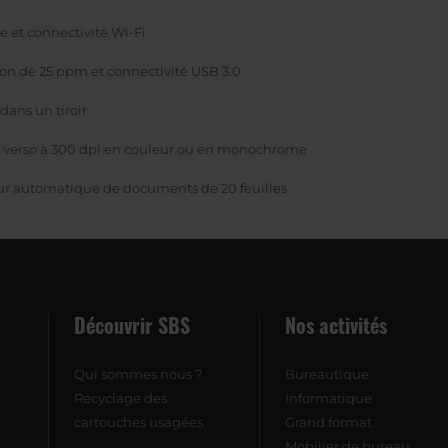
e et connectivité Wi-Fi
on de 25 ppm et connectivité USB 3.0
dans un tiroir
 verso à 300 dpi en couleur ou en monochrome
r automatique de documents de 20 feuilles
Découvrir SBS
Nos activités
Qui sommes nous ?
Bureautique
Recyclage des
Informatique
cartouches usagées
Grand format
Mobilier de bureau