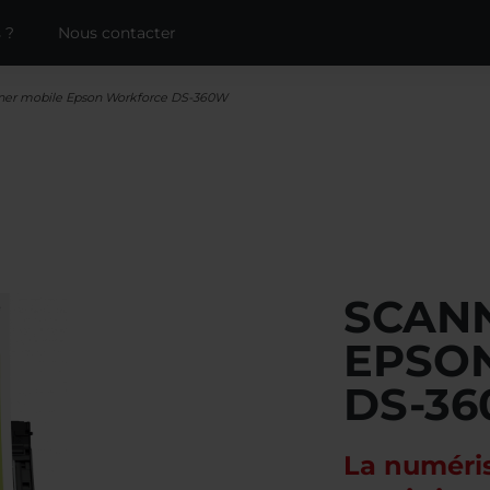
 ?
Nous contacter
ner mobile Epson Workforce DS-360W
SCAN
EPSO
DS-3
La numéris