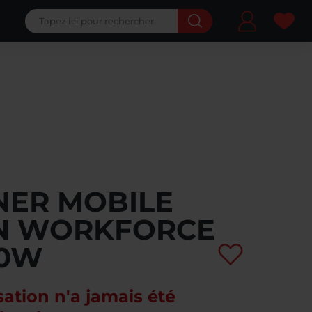
Ma 
NER MOBILE
N WORKFORCE
60W
ation n'a jamais été