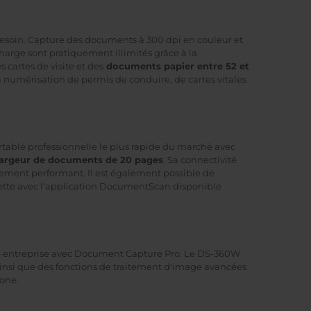
esoin. Capture des documents à 300 dpi en couleur et
harge sont pratiquement illimités grâce à la
s cartes de visite et des
documents papier entre 52 et
numérisation de permis de conduire, de cartes vitales
rtable professionnelle le plus rapide du marché avec
argeur de documents de 20 pages
. Sa connectivité
èrement performant. Il est également possible de
lette avec l'application DocumentScan disponible
tre entreprise avec Document Capture Pro. Le DS-360W
ainsi que des fonctions de traitement d'image avancées
zone.