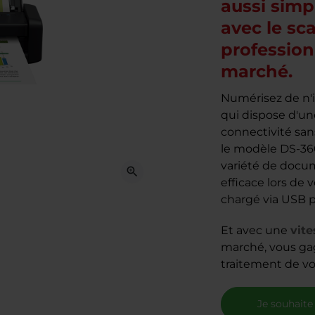
aussi simp
avec le sc
profession
marché.
Numérisez de n'
qui dispose d'un
connectivité san
le modèle DS-3
variété de docum
zoom_in
efficace lors de
chargé via USB p
Et avec une
vit
marché, vous gag
traitement de v
Je souhaite