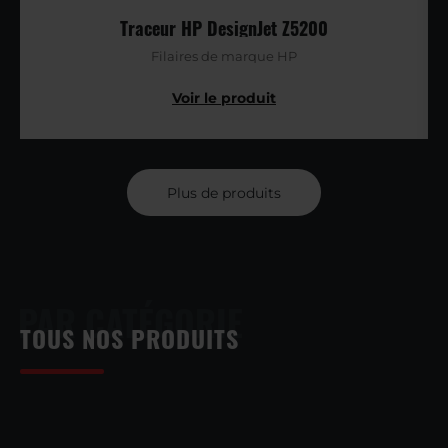
Traceur HP DesignJet Z5200
Filaires de marque HP
Plus de produits
PAR CATÉGORIE
TOUS NOS PRODUITS