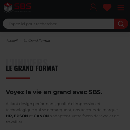
Ma liste 
Accueil
Le Grand Format
L'UNIVERS
LE GRAND FORMAT
Voyez la vie en grand avec SBS.
Alliant design performant, qualité d’impression et
technologique qui se démarquent, nos traceurs de marque
HP, EPSON
et
CANON
s’adaptent votre façon de vivre et de
travailler.