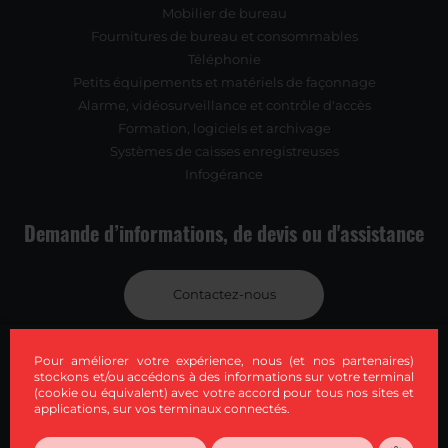
Mobilier de bureau
Fournitures de bureau et consommables
Téléphonie
Petits équipements et matériels de façonnage
Alarme, vidéosurveillance et contrôle d'accès
Formation, logiciels et archivage
Systèmes de caisses enregistreuses
Infogérance
Demande d’informations, de devis ou d'assistance
Contactez-nous
Ou par téléphone au
Pour améliorer votre expérience, nous (et nos partenaires)
stockons et/ou accédons à des informations sur votre terminal
05 49 06 87 06
(cookie ou équivalent) avec votre accord pour tous nos sites et
applications, sur vos terminaux connectés.