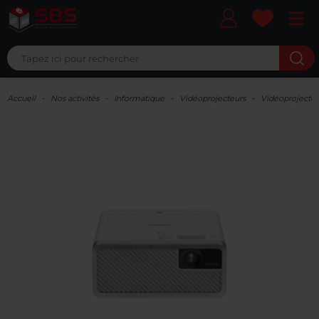
Ma liste 
Accueil
Nos activités
Informatique
Vidéoprojecteurs
Vidéoprojecte