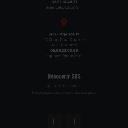
02.52.61.48.31
agence85@sbs79.fr
SBS - Agence 17
42 Cours Paul Doumer
17100 Saintes
05.86.23.00.85
agence17@sbs79.fr
Découvrir SBS
Qui sommes nous ?
Recyclage des cartouches usagées