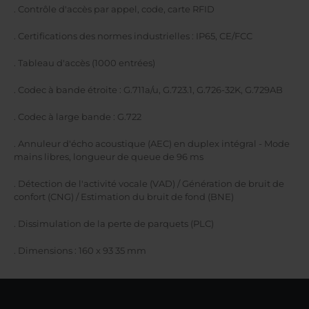
. Contrôle d'accès par appel, code, carte RFID
. Certifications des normes industrielles : IP65, CE/FCC
. Tableau d'accès (1000 entrées)
. Codec à bande étroite : G.711a/u, G.723.1, G.726-32K, G.729AB
. Codec à large bande : G.722
. Annuleur d'écho acoustique (AEC) en duplex intégral - Mode
mains libres, longueur de queue de 96 ms
. Détection de l'activité vocale (VAD) / Génération de bruit de
confort (CNG) / Estimation du bruit de fond (BNE)
. Dissimulation de la perte de parquets (PLC)
. Dimensions : 160 x 93 35 mm