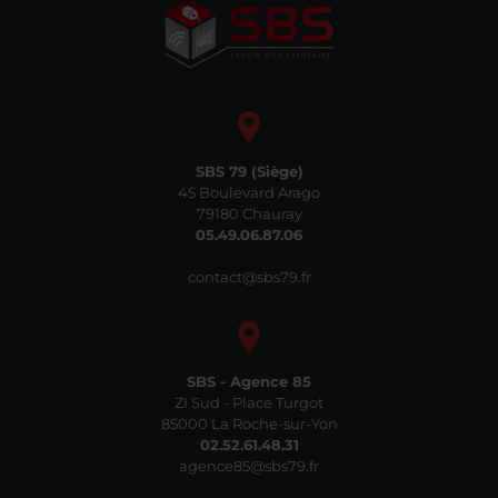
SBS 79 (Siège)
45 Boulevard Arago
79180 Chauray
05.49.06.87.06
contact@sbs79.fr
SBS - Agence 85
ZI Sud - Place Turgot
85000 La Roche-sur-Yon
02.52.61.48.31
agence85@sbs79.fr