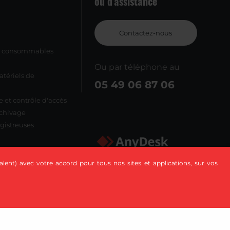
ou d'assistance
Contactez-nous
et consommables
Ou par téléphone au
tériels de
05 49 06 87 06
 et contrôle d'accès
rchivage
gistreuses
lent) avec votre accord pour tous nos sites et applications, sur vos