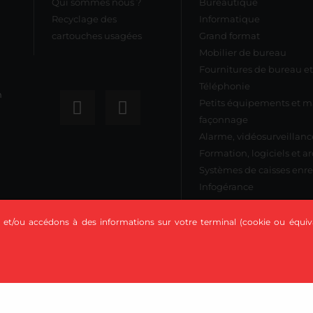
Qui sommes nous ?
Bureautique
Recyclage des
Informatique
cartouches usagées
Grand format
Mobilier de bureau
Fournitures de bureau 
Téléphonie
n
Petits équipements et ma
façonnage
Alarme, vidéosurveillance
Formation, logiciels et a
Systèmes de caisses enre
Infogérance
 et/ou accédons à des informations sur votre terminal (cookie ou équiva