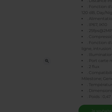
. Distance i
. Fonction d
120 dB, Day/Ni
. Alimentati
. IP67, IK10
. 25fps@2MP
. Compressi
. Fonction d
ligne, intrusio
. Illuminatio
. Port carte
zoom_in
. 2 flux
. Compatibili
Milestone; Gen
. Températu
. Dimensions
. Poids : 0,47
Je souhaite