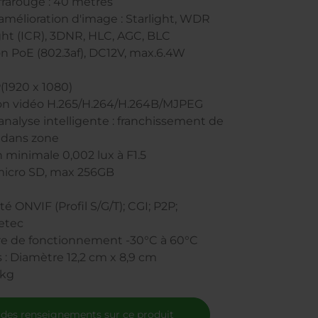
nfrarouge : 40 mètres
'amélioration d'image : Starlight, WDR
ght (ICR), 3DNR, HLC, AGC, BLC
on PoE (802.3af), DC12V, max.6.4W
(1920 x 1080)
on vidéo H.265/H.264/H.264B/MJPEG
'analyse intelligente : franchissement de
n dans zone
n minimale 0,002 lux à F1.5
 micro SD, max 256GB
té ONVIF (Profil S/G/T); CGI; P2P;
etec
re de fonctionnement -30°C à 60°C
 : Diamètre 12,2 cm x 8,9 cm
 kg
 des renseignements sur ce produit