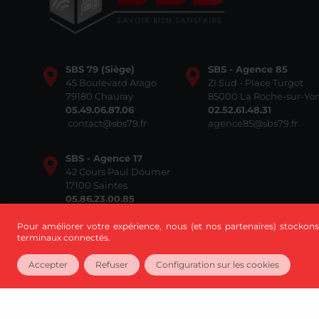
SBS 79 (Siège)
SBS - Agence 85
45 Boulevard Arago
ZI Sud - Place Turgot
79180 Chauray
85000 La Roche-sur-Yo
05.49.06.87.06
02.52.61.48.31
contact@sbs79.fr
agence85@sbs79.fr
SBS - Agence 17
42 Cours Paul Doumer
17100 Saintes
05.86.23.00.85
agence17@sbs79.fr
Pour améliorer votre expérience, nous (et nos partenaires) stockons
terminaux connectés.
Accepter
Refuser
Configuration sur les cookies
Mentions légales